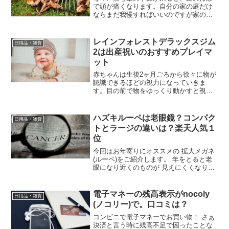
で頭が痛くなります。自分の家の庭だけ
ならまだ我慢すればいいのですが家の前
の道路まで落ち葉が落ちて、近所の手前
掃除しないわけにはいきません。少しで
も楽に落ち葉や枯葉の掃除が出来るよう
レインフォレストデラックスジム
日用品・雑貨
に公園の掃除などで見かけ...
2は出産祝いのおすすめプレイマ
ット
赤ちゃんは生後2ヶ月ごろから徐々に物が
認識できるほどの視力になっていきま
す。目の前で物をゆっくり動かすと視線
がついてくる「追視」もこのころから見
られるようになります。3ヶ月ごろからは
焦点を定めることができるようになり4〜
ハズキルーペは老眼鏡？コンパク
日用品・雑貨
5ヶ月ごろには奥行き...
トとラージの違いは？楽天人気１
位
今回はお年寄りにオススメの 拡大メガネ
(ルーペ)をご紹介します。 年をとると老
眼になり近くのものが 見えにくくなりま
す。新聞なども目からかなり離さないと
文字がはっきり見えません。でも離しす
ぎると今度は文字が小さくなって 読みに
電子マネーの残高表示がnocoly
日用品・雑貨
くくなってし...
(ノコリー)で。口コミは？
コンビニで電子マネーでお買い物！ さぁ
決済と言う時に残高不足で困ったことな