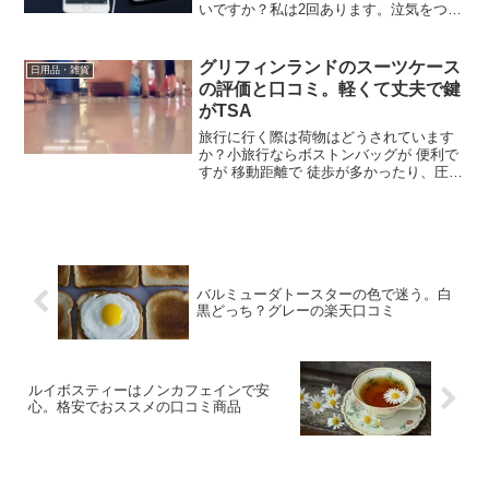
いですか？私は2回あります。泣気をつけ
ていても まだある程度の残りがあるつも
りだったらお金が足りませんとなって す
ごく恥ずかしい重いするんですよね。だ
グリフィンランドのスーツケース
日用品・雑貨
いたい、電子マネ...
の評価と口コミ。軽くて丈夫で鍵
がTSA
旅行に行く際は荷物はどうされています
か？小旅行ならボストンバッグが 便利で
すが 移動距離で 徒歩が多かったり、圧迫
すると 困るものが入っていたりする場合
は キャリーケースが断然安心♪少々荒々
しく持っても 大丈夫なところが良かった
り。笑キャス...
バルミューダトースターの色で迷う。白
黒どっち？グレーの楽天口コミ
ルイボスティーはノンカフェインで安
心。格安でおススメの口コミ商品