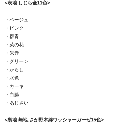
<表地 しじら全11色>
・ベージュ
・ピンク
・群青
・菜の花
・朱赤
・グリーン
・からし
・水色
・カーキ
・白藤
・あじさい
<裏地 無地:さが野木綿ワッシャーガーゼ15色>