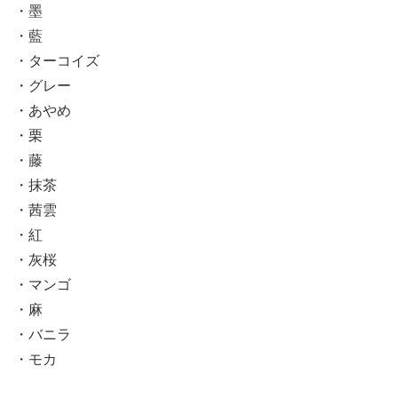
・墨
・藍
・ターコイズ
・グレー
・あやめ
・栗
・藤
・抹茶
・茜雲
・紅
・灰桜
・マンゴ
・麻
・バニラ
・モカ