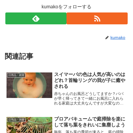
kumakoをフォローする
kumako
関連記事
スイマーバの色は人気が高いのは
日用品・雑貨
どれ？首輪リングの我が子に癒や
される
赤ちゃんのお風呂どうしてますか？パパ
が早く帰ってきて一緒にお風呂に入れら
れる家庭は大丈夫なんですが大変なのは
ママが1人で入れないといけない時！本当
に試行錯誤です。1人目の時は赤ちゃんを
先に入れてドアの前にバウンサーを置い
ブロアバキュームで庭掃除を楽に
日用品・雑貨
て開けっ放しで話しか...
して落ち葉をきれいに集塵しよう
毎年、落ち葉の季節が来ると、庭の掃除