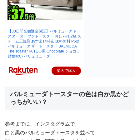
【30日間全額返金保証】バルミューダ トー
スター オーブントースター おしゃれ 2枚 ス
チーム正規品 あす楽14時迄 送料無料 P5倍
バルミューダ ザ・トースター BALMUDA
The Toaster K01E◇黒 Chocolate ショコラ
結婚祝い バリュミューダ
楽天で購入
バルミューダトースターの色は白か黒かど
っちがいい？
参考までに、インスタグラムで
白と黒のバルミューダトースタを並べて