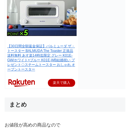
【30日間全額返金保証】バルミューダ ザ・
トースター BALMUDA The Toaster 正規品
送料無料 あす楽14時迄限定 グレー K01E-
GW/ホワイト×ブルー K01E-WB結婚祝い プ
レゼント◇スチームトースター おしゃれ オ
ーブントースター
楽天で購入
まとめ
お値段が高めの商品なので