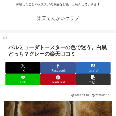
体験したことやおススメの商品など色々と紹介していきます
楽天てんかいクラブ
バルミューダトースターの色で迷う。白黒
どっち？グレーの楽天口コミ
X
Facebook
はてブ
LINE
Pinterest
コピー
2018.03.10
2020.06.13