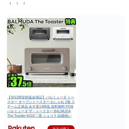
↓ ↓ ↓
【30日間全額返金保証】バルミューダ トー
スター オーブントースター おしゃれ 2枚 ス
チーム正規品 あす楽14時迄 送料無料 P5倍
バルミューダ ザ・トースター BALMUDA
The Toaster K01E◇黒 ショコラ 結婚祝い
楽天で購入