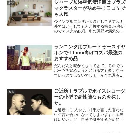
中で、最終的な決めてになったWiFiの機
シャープ加湿空気清浄機はプラズ
家電
能その他に...
マクラスターが決め手！口コミで
も人気
今インフルエンザが大流行してますね！
外ではどうしても人と接する機会が 多い
のでマスクが必須。冬の風邪や病気の時
期を過ぎると今度は花粉！暖かくなるの
は待ち遠しいですが 花粉症の方にはとっ
ても辛い季節に なってきます。しばらく
ランニング用ブルートゥースイヤ
家電
マスクが手放せま...
ホンでiPhone向けコスパ最強の
おすすめ品
だんだんと暖かくなってきているのでス
ポーツを始めようとされる方も多くなっ
ているのではないでしょうか？気温もそ
うですが、体を鍛える良い時期ですよ
ね！1人でランニングしても楽しいのです
がランニングのお供にイヤホンなんてい
ご近所トラブルでボイスレコーダ
家電
かがですか？でも、イヤホ...
ーの小型で高性能なものを探し
た。
ご近所トラブルで、相手が言った言わな
いの言い合いになってしまいます。本当
はいやだけど、自分の身を守るために会
話を録音しようと思って、小型で目立た
なくてそれでいて高性能なボイスレコー