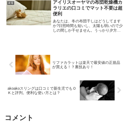
ダーを探したんです。スマホでの録音を
アイリスオーヤマの布団乾燥機カ
家電
一度試したけど、どうして...
ラリエの口コミでマット不要は超
便利
あなたは、冬の布団干しはどうしてます
か?日照時間も短いし、太陽も弱いので少
しの間しか干せません。うっかり夕方に
取り込むともうひんやり!せっかく干した
布団が台無しです。最近はベッドの方も
多いのでマットレスを干すのは難しいで
すよね。そんな時は布...
リファカラットは楽天で最安値の正規品
が買える！？裏技あり！
akoakoスリングは口コミで新生児でもＯ
Ｋと評判。便利な使い方とは？
コメント