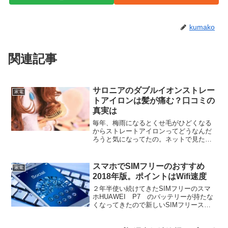
kumako
関連記事
サロニアのダブルイオンストレー
家電
トアイロンは髪が痛む？口コミの
真実は
毎年、梅雨になるとくせ毛がひどくなる
からストレートアイロンってどうなんだ
ろうと気になってたの。ネットで見た中
でも人気の高いのがサロニアのダブルイ
オンストレートアイロンなのね。でも、
サロニアのヘアアイロンで髪が痛むって
スマホでSIMフリーのおすすめ
家電
口コミもも見かけるから、...
2018年版。ポイントはWifi速度
２年半使い続けてきたSIMフリーのスマ
ホHUAWEI P7 のバッテリーが持たな
くなってきたので新しいSIMフリースマ
ホに買い換えようと思って最新事情をこ
れでもかってっくらい調べました。その