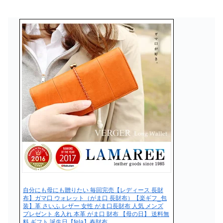
自分にも母にも贈りたい 毎回完売【レディース 長財
布】ガマ口 ウォレット（がま口 長財布）【楽ギフ_包
装】革 さいふ レザー 女性 がま口長財布 人気 メンズ
プレゼント 名入れ 本革 がま口 財布 【母の日】 送料無
料 ギフト 誕生日【fela】春財布