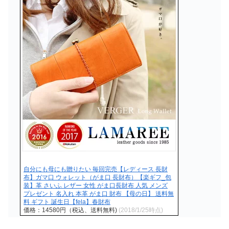
自分にも母にも贈りたい 毎回完売【レディース 長財
布】ガマ口 ウォレット（がま口 長財布）【楽ギフ_包
装】革 さいふ レザー 女性 がま口長財布 人気 メンズ
プレゼント 名入れ 本革 がま口 財布 【母の日】 送料無
料 ギフト 誕生日【fela】春財布
価格：14580円（税込、送料無料)
(2018/1/25時点)