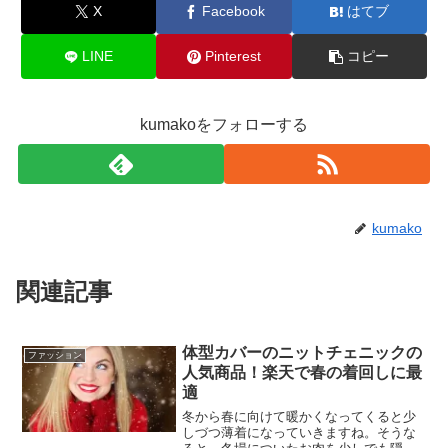
X
Facebook
はてブ
LINE
Pinterest
コピー
kumakoをフォローする
kumako
関連記事
体型カバーのニットチェニックの
ファッション
人気商品！楽天で春の着回しに最
適
冬から春に向けて暖かくなってくると少
しづつ薄着になっていきますね。そうな