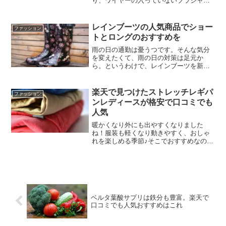
り、ワイヤーの入っていないブラジャー
のこと。ワイヤーって若干痛い時がある
んですよね。 変に骨に当たったりして。
体系も十人十色なので、いかに自分に合
レインブーツの人気商品でショー
ファッション
う サイズや形を選...
トとロングのおすすめを
雨の日の通勤は憂うつです。そんな気分
を変えたくて、雨の日の対策は足元か
ら。というわけで、レインブーツを新調
しようと思いました。レディースのレイ
ンブーツってたくさんあって何がいい
か、迷ってしまいますね。色々と調べた
楽天で見つけたストレッチレギパ
ファッション
り、人に聞いたりして見つけた...
ンレディースが格安で口コミでも
人気
暖かくなり外にも出やすくなりました
ね！服装も軽くなり動きやすく、おしゃ
れを楽しめる季節♪そこでおすすめなのが
オシャレウォーカー osharewalkerレギ
パンです♡レギパンといってもぴったり
したものではなくゆるっと着られるデザ
イン♪さらに...
ベルタ葉酸サプリは鉄分も豊富。楽天で
口コミでも人気おすすめはこれ