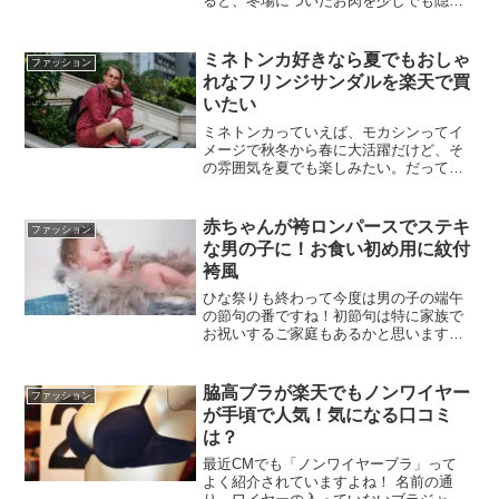
ると、冬場についたお肉を少しでも隠せ
る体型カバー出来るコーデを考えないと
いけないですね。そこで、体型カバーも
できる自分で洗えるニットで冬から春へ
ミネトンカ好きなら夏でもおしゃ
ファッション
着回しも可能なお得な商品...
れなフリンジサンダルを楽天で買
いたい
ミネトンカっていえば、モカシンってイ
メージで秋冬から春に大活躍だけど、そ
の雰囲気を夏でも楽しみたい。だって、
ちょっと近所のコンビニに行く時などの
普段使いからショッピングへ行く時など
いろいろなファッションに合わせやすく
赤ちゃんが袴ロンパースでステキ
ファッション
簡単に足元を華やかにして...
な男の子に！お食い初め用に紋付
袴風
ひな祭りも終わって今度は男の子の端午
の節句の番ですね！初節句は特に家族で
お祝いするご家庭もあるかと思います
が、主役の赤ちゃんに着せるものでまず
悩みます。主役にはかっこよくきめても
らいたいですよね♪フォーマル用のロンパ
脇高ブラが楽天でもノンワイヤー
ファッション
ースも色々出ています。ベ...
が手頃で人気！気になる口コミ
は？
最近CMでも「ノンワイヤーブラ」って
よく紹介されていますよね！ 名前の通