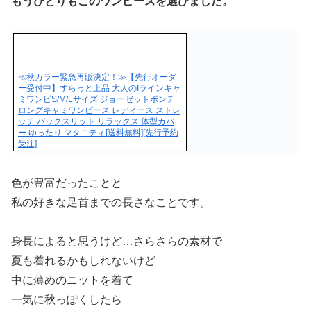
もうひとりもこのワンピースを選びました。
≪秋カラー緊急再販決定！≫【先行オーダ
ー受付中】すらっと上品 大人のIラインキャ
ミワンピS/M/Lサイズ ジョーゼットポンチ
ロングキャミワンピース レディース ストレ
ッチ バックスリット リラックス 体型カバ
ー ゆったり マタニティ[送料無料][先行予約
受注]
色が豊富だったことと
私の好きな足首までの長さなことです。
身長によると思うけど…さらさらの素材で
夏も着れるかもしれないけど
中に薄めのニットを着て
一気に秋っぽくしたら