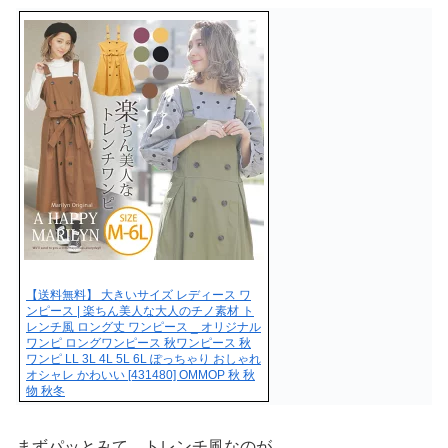
【送料無料】 大きいサイズ レディース ワ
ンピース | 楽ちん美人な大人のチノ素材 ト
レンチ風 ロング丈 ワンピース _ オリジナル
ワンピ ロングワンピース 秋ワンピース 秋
ワンピ LL 3L 4L 5L 6L ぽっちゃり おしゃれ
オシャレ かわいい [431480] OMMOP 秋 秋
物 秋冬
まずパッとみて、トレンチ風なのが