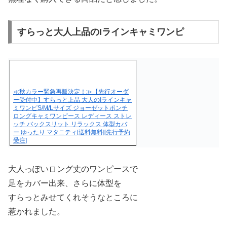
すらっと大人上品のIラインキャミワンピ
≪秋カラー緊急再販決定！≫【先行オーダ
ー受付中】すらっと上品 大人のIラインキャ
ミワンピS/M/Lサイズ ジョーゼットポンチ
ロングキャミワンピース レディース ストレ
ッチ バックスリット リラックス 体型カバ
ー ゆったり マタニティ[送料無料][先行予約
受注]
大人っぽいロング丈のワンピースで
足をカバー出来、さらに体型を
すらっとみせてくれそうなところに
惹かれました。