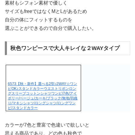
素材もシフォン素材で優しく
サイズもfreeではなくMとLがあるため
自分の体にフィットするものを
選ぶことができるので自分で購入したい。
秋色ワンピースで大人キレイな２WAYタイプ
6573【秋・新作】選べる2型♪2WAY☆ワン
ピOK♪スタンドカラーウエストリボンロン
グスリーブコットンシャツワンピ/7色/アイ
ボリー/ベージュ/カーキ/ブラック/無地/羽織
り/マキシシャツ/ロングシャツ/ロングワン
ピ/スタンドカラー
カラーが7色と豊富で色違いで欲しいと
思える商品であり、どの色も秋色で