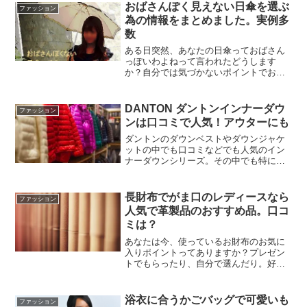
い。同じ３０代の女性におばさんっぽく
おばさんぽく見えない日傘を選ぶ
ファッション
ない日傘ってどんなのって...
為の情報をまとめました。実例多
数
ある日突然、あなたの日傘っておばさん
っぽいわよねって言われたどうします
か？自分では気づかないポイントでおば
さん度があがっているなんて我慢できな
い。でも自分では気づけないので色んな
年代の人に聞いてまとめました。
DANTON ダントンインナーダウ
ファッション
ンは口コミで人気！アウターにも
ダントンのダウンベストやダウンジャケ
ットの中でも口コミなどでも人気のイン
ナーダウンシリーズ。その中でも特に３
０代から４０代に人気の商品を紹介しま
す。
長財布でがま口のレディースなら
ファッション
人気で革製品のおすすめ品。口コ
ミは？
あなたは今、使っているお財布のお気に
入りポイントってありますか？プレゼン
トでもらったり、自分で選んだり。好き
なブランドや好きな色、形、素材など選
ぶ要素もいろいろですよね！これから春
に向けてお財布コーナーが店頭に設けら
浴衣に合うかごバッグで可愛いも
ファッション