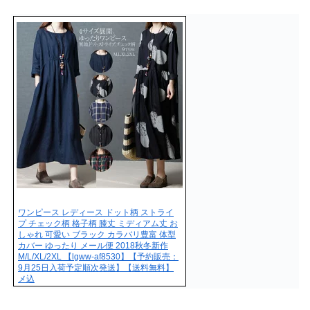
ワンピース レディース ドット柄 ストライ
プ チェック柄 格子柄 膝丈 ミディアム丈 お
しゃれ 可愛い ブラック カラバリ豊富 体型
カバー ゆったり メール便 2018秋冬新作
M/L/XL/2XL 【lgww-af8530】【予約販売：
9月25日入荷予定順次発送】【送料無料】
メ込