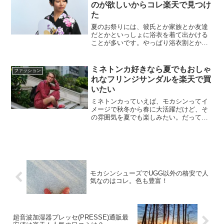
れます。春財布って一度は...
のが欲しいからコレ楽天で見つけ
た
夏のお祭りには、彼氏とか家族とか友達
だとかといっしょに浴衣を着て出かける
ことが多いです。やっぱり浴衣割とかあ
って、お祭りも楽しめますからね。そん
な時、やっぱり手ぶらでお財布とかを袖
とかに入れておくわけには行かないし巾
ミネトンカ好きなら夏でもおしゃ
ファッション
着だとほとんどスマホとか...
れなフリンジサンダルを楽天で買
いたい
ミネトンカっていえば、モカシンってイ
メージで秋冬から春に大活躍だけど、そ
の雰囲気を夏でも楽しみたい。だって、
ちょっと近所のコンビニに行く時などの
普段使いからショッピングへ行く時など
いろいろなファッションに合わせやすく
簡単に足元を華やかにして...
モカシンシューズでUGG以外の格安で人
気なのはコレ。色も豊富！
超音波加湿器プレッセ(PRESSE)通販最