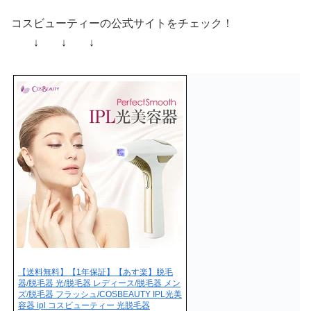
コスビューティーの公式サイトをチェック！
↓ ↓ ↓
【送料無料】【1年保証】【あす楽】脱毛
器/脱毛器 光/脱毛器 レディース/脱毛器 メン
ズ/脱毛器 フラッシュ/COSBEAUTY IPL光美
容器 ipl コスビューティー 光脱毛器