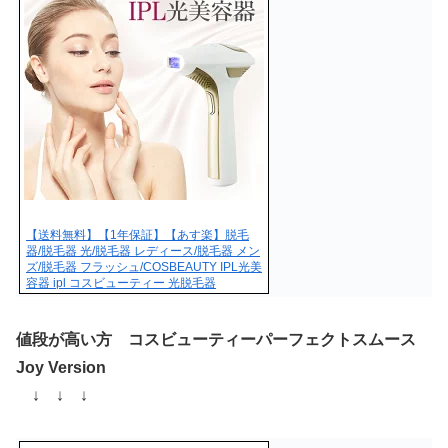
【送料無料】【1年保証】【あす楽】脱毛
器/脱毛器 光/脱毛器 レディース/脱毛器 メン
ズ/脱毛器 フラッシュ/COSBEAUTY IPL光美
容器 ipl コスビューティー 光脱毛器
値段が高い方 コスビューティーパーフェクトスムース
Joy Version
↓ ↓ ↓