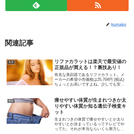
kumako
関連記事
リファカラットは楽天で最安値の
美容
正規品が買える！？裏技あり！
有名な美顔器であるリファカラット。メ
ーカーの希望小売価格は25,704円 (税込)
ちょっとお高いですよね。少しでも安く
と考えていくと、正規品ではないものに
も目がいっちゃいますが、いわゆる偽物
商品は形や大きさは見た目同じですが、
痩せやすい体質が生まれつきか太
美容
効果がないと...
りやすい体質か知る遺伝子検査キ
ット
生まれつきの体質で痩せやすいとか太り
やすいとか決まっているってテレビでや
ってた。それが本当ならいくら努力して
も全然痩せないってことになるよね。そ