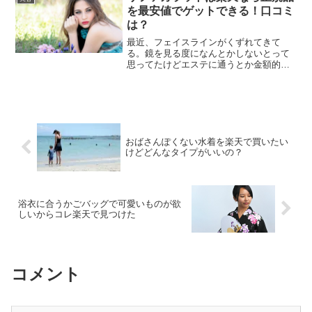
優しく洗いたい！ ...
を最安値でゲットできる！口コミ
は？
最近、フェイスラインがくずれてきて
る。鏡を見る度になんとかしないとって
思ってたけどエステに通うとか金額的に
無理だし。太ももやお腹、二の腕なんか
も何とかしたい。体のむくみを改善して
ダイエットにも結びつくいい方法はない
の？そんなあたなに美顔ロー...
おばさんぽくない水着を楽天で買いたい
けどどんなタイプがいいの？
浴衣に合うかごバッグで可愛いものが欲
しいからコレ楽天で見つけた
コメント