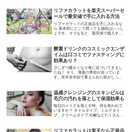
んなムダな努力をしなくてすむ為には本
当に自分の体がどうなのか調べておく必
リファカラットを楽天スーパーセ
美容
要があると思わない？今は...
ールで最安値で手に入れる方法
リファカラットの正規品を手に入れるな
ら 基本的にどこで買っても値段はいっし
ょです。そうなると、最安値で購入する
為には もらえるポイントが勝負となりま
すよね。通販の中でも楽天が最安値で 正
規販売店から購入できる可能性が一番高
酵素ドリンクのコスミックエンザ
美容
いです。その方法を...
イムは口コミでファスティングに
効果あり？
少しずつ暖かくなり春に近づいてきまし
たね！ そう、薄着の季節が迫っていま
す。笑年末年始で蓄えられた鎧がしっか
り・・・笑長袖の間に少し肉の鎧を下ろ
しておきたいところです。
温感クレンジングのスキンビルは
美容
毛穴の汚れを落として保湿効果も
毎日のメイクを落とす時、何を使われて
いますか？ オイルタイプ、ミルクタイ
プ、クリームタイプ 石鹸などたくさんク
レンジングの種類もありますよね。目的
はメイクを落とすという事なので もちろ
ん洗浄力も必要。 ですが、肌も傷めずに
リファカラットは楽天なら正規品
美容