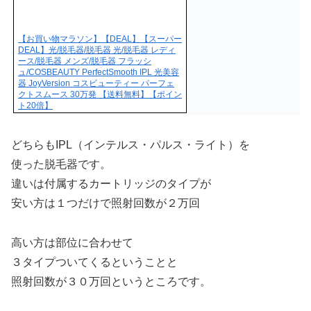
【お買い物マラソン】【DEAL】【スーパー
DEAL】光/脱毛器/脱毛器 光/脱毛器 レディ
ース/脱毛器 メンズ/脱毛器 フラッシ
ュ/COSBEAUTY PerfectSmooth IPL 光美容
器 JoyVersion コスビューティー パーフェ
クトスムース 30万発 【送料無料】【ポイン
ト20倍】
どちらもIPL（インテルス・パルス・ライト）を
使った脱毛器です。
違いは付属するカートリッジのタイプが
安い方は１つだけで照射回数が２万回
高い方は部位に合わせて
３タイプついてくるということと
照射回数が３０万回というところです。