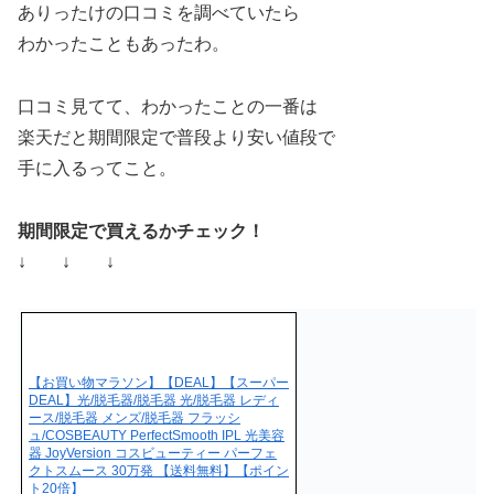
ありったけの口コミを調べていたら
わかったこともあったわ。
口コミ見てて、わかったことの一番は
楽天だと期間限定で普段より安い値段で
手に入るってこと。
期間限定で買えるかチェック！
↓ ↓ ↓
【お買い物マラソン】【DEAL】【スーパー
DEAL】光/脱毛器/脱毛器 光/脱毛器 レディ
ース/脱毛器 メンズ/脱毛器 フラッシ
ュ/COSBEAUTY PerfectSmooth IPL 光美容
器 JoyVersion コスビューティー パーフェ
クトスムース 30万発 【送料無料】【ポイン
ト20倍】