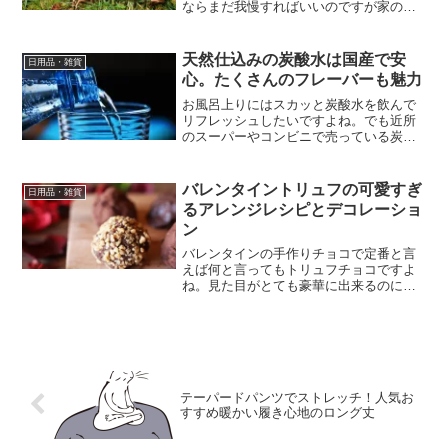
ならまだ我慢すればいいのですが家の前
の道路まで落ち葉が落ちて、近所の手前
掃除しないわけにはいきません。少しで
も楽に落ち葉や枯葉の掃除が出来るよう
天然仕込みの炭酸水は国産で安
日用品・雑貨
に公園の掃除などで見かけ...
心。たくさんのフレーバーも魅力
お風呂上りにはスカッと炭酸水を飲んで
リフレッシュしたいですよね。でも近所
のスーパーやコンビニで売っている炭酸
水は比較的炭酸が弱めだし、値段も高い
し・・・。そこで今回、通販で販売して
いる人気の強炭酸水について調べてみた
バレンタイントリュフの可愛すぎ
日用品・雑貨
ので紹介しますね。
るアレンジレシピとデコレーショ
ン
バレンタインの手作りチョコで定番と言
えば何と言ってもトリュフチョコですよ
ね。見た目がとても豪華に出来るのに、
作り方は意外と簡単だったりします。ラ
ッピングもちょっと工夫するだけで、す
ごく可愛くなるし専用のラッピングセッ
トなんてあるんですよ。応...
テーパードパンツでストレッチ！人気お
すすめ暖かい履き心地のロング丈