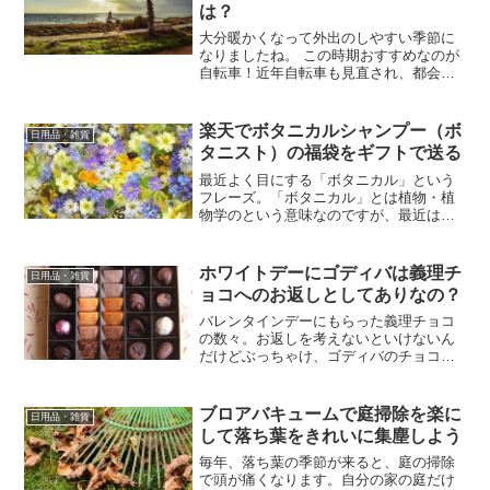
は？
大分暖かくなって外出のしやすい季節に
なりましたね。 この時期おすすめなのが
自転車！近年自転車も見直され、都会の
方では駅から駅への レンタサイクルなん
ていうのもあるそうで。 (私が住んでいる
地域派田舎なのでそのシステムはないで
楽天でボタニカルシャンプー（ボ
日用品・雑貨
す。笑)自転車の...
タニスト）の福袋をギフトで送る
最近よく目にする「ボタニカル」という
フレーズ。「ボタニカル」とは植物・植
物学のという意味なのですが、最近は植
物由来など自然派素材が注目されていま
す。薬局に行くと「ボタニカルシャンプ
ー」のラインナップがずらっと並べられ
ホワイトデーにゴディバは義理チ
日用品・雑貨
ていますね。ボタニカルシ...
ョコへのお返しとしてありなの？
バレンタインデーにもらった義理チョコ
の数々。お返しを考えないといけないん
だけどぶっちゃけ、ゴディバのチョコレ
ートなんてありなんでしょうか？回りの
人に聞いて回っった結果を紹介します。
ブロアバキュームで庭掃除を楽に
日用品・雑貨
して落ち葉をきれいに集塵しよう
毎年、落ち葉の季節が来ると、庭の掃除
で頭が痛くなります。自分の家の庭だけ