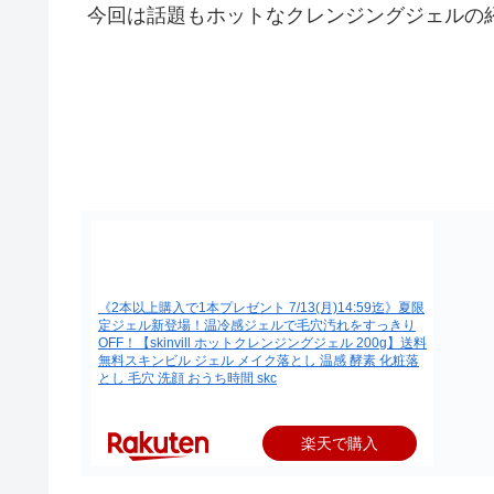
今回は話題もホットなクレンジングジェルの
《2本以上購入で1本プレゼント 7/13(月)14:59迄》夏限
定ジェル新登場！温冷感ジェルで毛穴汚れをすっきり
OFF！【skinvill ホットクレンジングジェル 200g】送料
無料スキンビル ジェル メイク落とし 温感 酵素 化粧落
とし 毛穴 洗顔 おうち時間 skc
楽天で購入