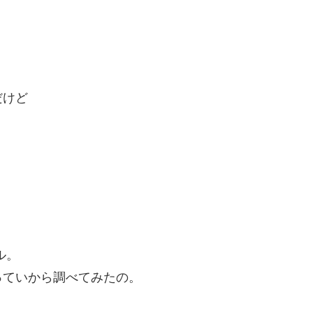
だけど
。
ル。
っていから調べてみたの。