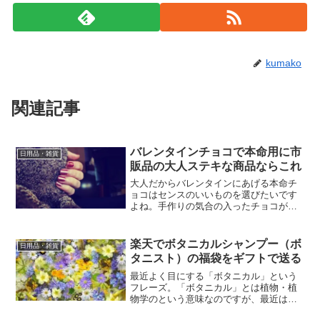
kumako
関連記事
バレンタインチョコで本命用に市
日用品・雑貨
販品の大人ステキな商品ならこれ
大人だからバレンタインにあげる本命チ
ョコはセンスのいいものを選びたいです
よね。手作りの気合の入ったチョコがい
いかもと思っていても、男性はそこにあ
まりこだわりは持っていないもの。市販
品で選ぶなら、あなたのセンスを最大限
楽天でボタニカルシャンプー（ボ
日用品・雑貨
にいかしてステキなチョコ...
タニスト）の福袋をギフトで送る
最近よく目にする「ボタニカル」という
フレーズ。「ボタニカル」とは植物・植
物学のという意味なのですが、最近は植
物由来など自然派素材が注目されていま