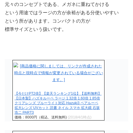
元々のコンセプトである、メガネに重ねてかける
という用途ではラージの方が余裕がある分使いやすい
という所があります。コンパクトの方が
標準サイズという扱いです。
【今だけPT2倍】【楽天ランキング1位】【送料無料】
【日本製】ハズキルーペ ラージ 1.32倍 1.60倍 1.85倍
クリアレンズ ブルーライト対応 Hazuki3 ペアルーペ
拡大レンズ UVカット 読書 ネイル スマホ 拡大鏡 石坂
浩二 PART3
価格：8000円（税込、送料無料)
(2018/4/1時点)