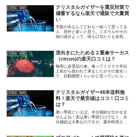
す。薬局に行くと「ボタニカルシャンプ
ー」のラインナップがずらっと並べられ
クリスタルガイザーを震災対策で
日用品・雑貨
ていますね。ボタニカルシ...
備蓄するなら楽天で通販で大量買
い
市販の水なんてどれも一緒って思ってる
人、意外と多いと思う。ミネラルやその
他の成分よって、味も口当たりも全然違
うし、特に普段水分をとるのが苦手だと
いう人は、自分にあった水を見つけるこ
とが重要。外出先で買うのはモチロン、
逆向きにたためる２重傘サーカス
日用品・雑貨
災害時に一番必要となって...
（circus)の楽天口コミは？
梅雨に必需品の傘。傘って１０００年以
上前から使われて来ましたがその進化っ
て、自動開閉くらいかと思っていたら、
すごい構造的な進化を遂げた製品がある
んですね。これを持っていたら「何そ
れ？すごい傘よね」と周りの注目をあび
クリスタルガイザー48本送料無
日用品・雑貨
ること間違いなしの逆向きに...
料！楽天で最安値はココ！口コミ
は？
暑い季節といえば、水分補給が欠かせま
せんよね！実は暑い季節だけでなく、水
分補給は大事なのですが、案外軽視され
がちです。水分補給でおススメなのが、
ミネラルウォーターですが特に日本人の
口にあうクリスタルガイザーは人気です