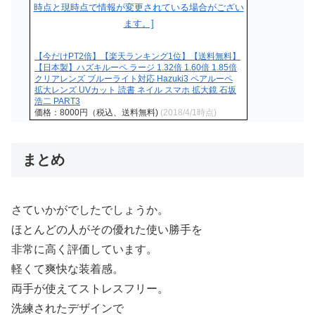
【今だけPT2倍】【楽天ランキング1位】【送料無料】
【日本製】ハズキルーペ ラージ 1.32倍 1.60倍 1.85倍
クリアレンズ ブルーライト対応 Hazuki3 ペアルーペ
拡大レンズ UVカット 読書 ネイル スマホ 拡大鏡 石坂
浩二 PART3
価格：8000円（税込、送料無料)
(2018/4/1時点)
まとめ
さていかがでしたでしょうか。
ほとんどの人がその優れた使い勝手を
非常に高く評価しています。
軽くて爽快な装着感。
両手が使えてストレスフリー。
洗練されたデザインで