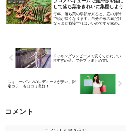
ブロアバキュームで庭掃除を楽に
日用品・雑貨
ね。その、クリスタルガイ...
して落ち葉をきれいに集塵しよう
毎年、落ち葉の季節が来ると、庭の掃除
で頭が痛くなります。自分の家の庭だけ
ならまだ我慢すればいいのですが家の前
の道路まで落ち葉が落ちて、近所の手前
掃除しないわけにはいきません。少しで
も楽に落ち葉や枯葉の掃除が出来るよう
に公園の掃除などで見かけ...
ドッキングワンピースで安くてかわいい
おすすめ品。プチプラまとめ買い
スキニーパンツのレディースが安い。限
定カラーも口コミ良好！
コメント
コメントを書き込む